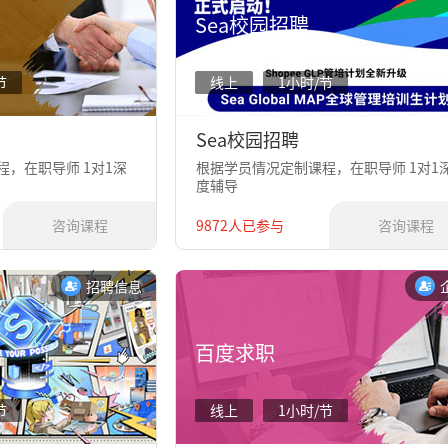
Sea校园招聘
节
线上
1小时/节
Sea校园招聘
，在职导师 1对1深
根据学员情况定制课程，在职导师 1对1
度辅导
咨询课程
9872人已参与
咨询课程
招聘信息
百度求职
节
线上
1小时/节