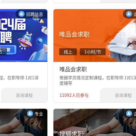
招聘信息
唯品会求职
节
线上
1小时/节
唯品会求职
，在职导师 1对1深
根据学员情况定制课程，在职导师 1对1
度辅导
咨询课程
11092人已参与
咨询课程
专业
搜狐求职