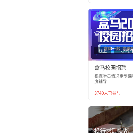
盒马校园招聘
线上
1小时/
盒马校园招聘
根据学员情况定制课程
度辅导
3740人已参与
投行求职实战