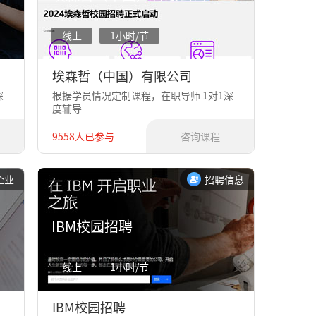
线上
1小时/节
埃森哲（中国）有限公司
深
根据学员情况定制课程，在职导师 1对1深
度辅导
9558人已参与
咨询课程
企业
招聘信息
IBM校园招聘
线上
1小时/节
IBM校园招聘