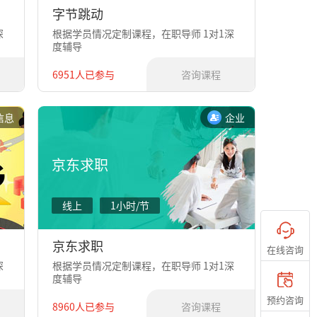
字节跳动
深
根据学员情况定制课程，在职导师 1对1深
度辅导
6951人已参与
咨询课程
信息
企业
京东求职
线上
1小时/节
京东求职
在线咨询
深
根据学员情况定制课程，在职导师 1对1深
度辅导
预约咨询
8960人已参与
咨询课程