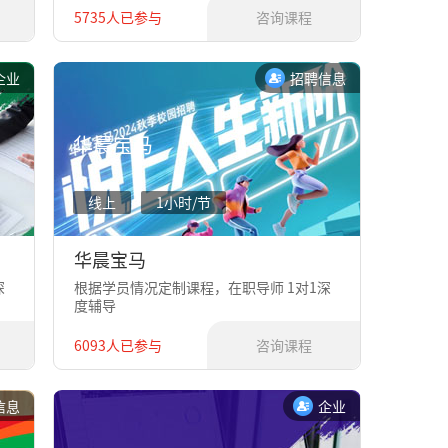
5735人已参与
咨询课程
企业
招聘信息
华晨宝马
线上
1小时/节
华晨宝马
深
根据学员情况定制课程，在职导师 1对1深
度辅导
6093人已参与
咨询课程
信息
企业