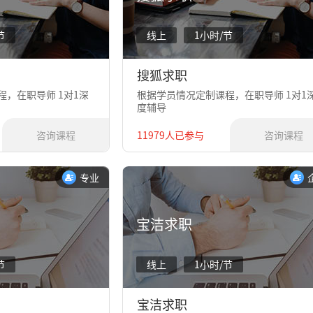
节
线上
1小时/节
搜狐求职
，在职导师 1对1深
根据学员情况定制课程，在职导师 1对1
度辅导
咨询课程
11979人已参与
咨询课程
专业
宝洁求职
节
线上
1小时/节
宝洁求职