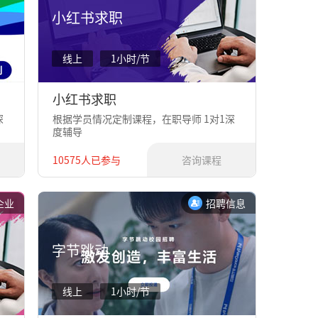
小红书求职
线上
1小时/节
小红书求职
深
根据学员情况定制课程，在职导师 1对1深
度辅导
10575人已参与
咨询课程
企业
招聘信息
字节跳动
线上
1小时/节