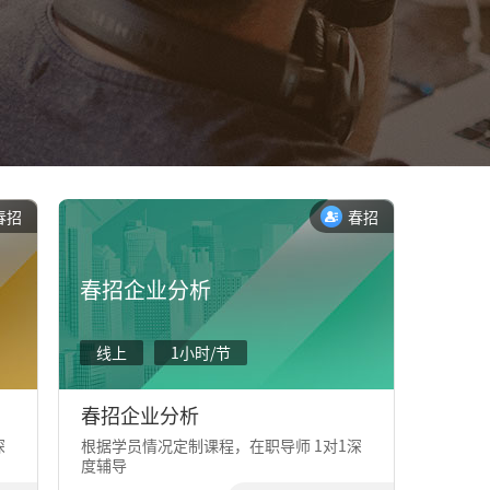
春招
春招
春招企业分析
线上
1小时/节
春招企业分析
深
根据学员情况定制课程，在职导师 1对1深
度辅导