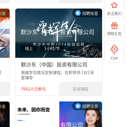
企业
招聘信息
关注我们
默沙东（中国）投资有限公司
领取礼包
线上
1小时/节
TOP
默沙东（中国）投资有限公司
深
根据学员情况定制课程，在职导师 1对1深
度辅导
7662人已参与
咨询课程
企业
招聘信息
埃森哲（中国）有限公司